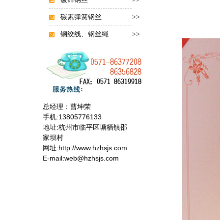
碳素弹簧钢丝
>>
钢绞线、钢丝绳
>>
总经理：曹坤荣
手机:13805776133
地址:杭州市临平区塘栖镇邵
家坝村
网址:http://www.hzhsjs.com
E-mail:web@hzhsjs.com